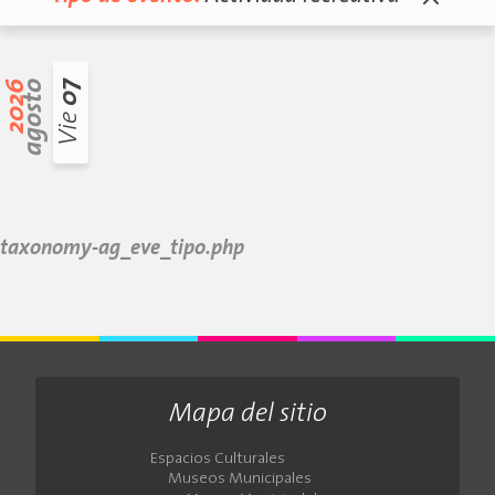
2026
agosto
07
Vie
taxonomy-ag_eve_tipo.php
Mapa del sitio
Espacios Culturales
Museos Municipales