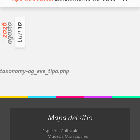
2026
agosto
10
Lun
taxonomy-ag_eve_tipo.php
Mapa del sitio
Espacios Culturales
Museos Municipales