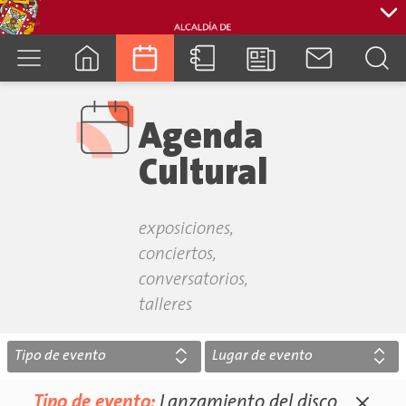
cuenca.gob.ec
Agenda
Cultural
exposiciones,
conciertos,
conversatorios,
talleres
Tipo de evento
Lugar de evento
Tipo de evento:
Lanzamiento del disco