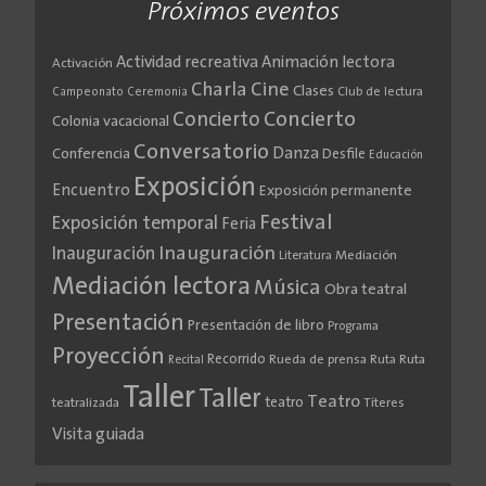
Próximos eventos
Actividad recreativa
Animación lectora
Activación
Cine
Charla
Clases
Club de lectura
Campeonato
Ceremonia
Concierto
Concierto
Colonia vacacional
Conversatorio
Danza
Conferencia
Desfile
Educación
Exposición
Encuentro
Exposición permanente
Festival
Exposición temporal
Feria
Inauguración
Inauguración
Literatura
Mediación
Mediación lectora
Música
Obra teatral
Presentación
Presentación de libro
Programa
Proyección
Recorrido
Rueda de prensa
Ruta
Ruta
Recital
Taller
Taller
Teatro
teatro
teatralizada
Títeres
Visita guiada