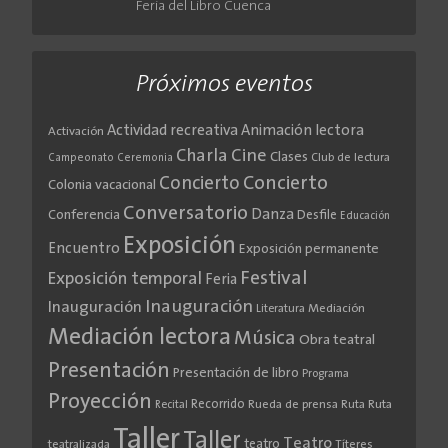
Feria del Libro Cuenca
Próximos eventos
Actividad recreativa
Animación lectora
Activación
Cine
Charla
Clases
Club de lectura
Campeonato
Ceremonia
Concierto
Concierto
Colonia vacacional
Conversatorio
Danza
Conferencia
Desfile
Educación
Exposición
Encuentro
Exposición permanente
Festival
Exposición temporal
Feria
Inauguración
Inauguración
Literatura
Mediación
Mediación lectora
Música
Obra teatral
Presentación
Presentación de libro
Programa
Proyección
Recorrido
Rueda de prensa
Ruta
Ruta
Recital
Taller
Taller
Teatro
teatro
teatralizada
Títeres