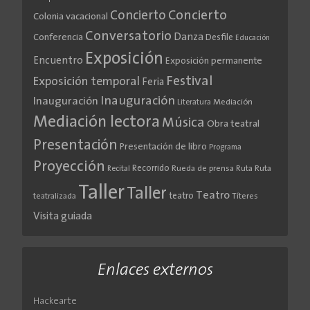
Concierto
Concierto
Colonia vacacional
Conversatorio
Danza
Conferencia
Desfile
Educación
Exposición
Encuentro
Exposición permanente
Festival
Exposición temporal
Feria
Inauguración
Inauguración
Literatura
Mediación
Mediación lectora
Música
Obra teatral
Presentación
Presentación de libro
Programa
Proyección
Recorrido
Rueda de prensa
Ruta
Ruta
Recital
Taller
Taller
Teatro
teatro
teatralizada
Títeres
Visita guiada
Enlaces externos
Hackearte