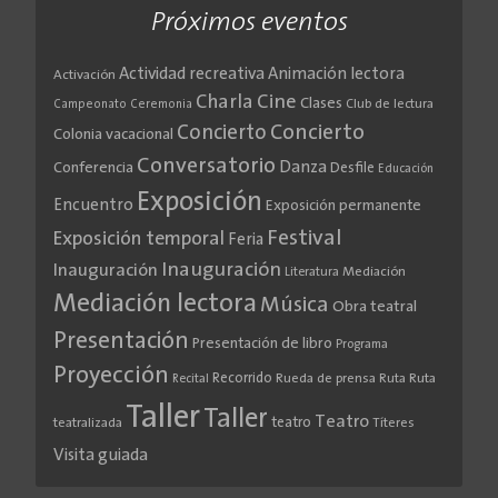
Próximos eventos
Actividad recreativa
Animación lectora
Activación
Cine
Charla
Clases
Club de lectura
Campeonato
Ceremonia
Concierto
Concierto
Colonia vacacional
Conversatorio
Danza
Conferencia
Desfile
Educación
Exposición
Encuentro
Exposición permanente
Festival
Exposición temporal
Feria
Inauguración
Inauguración
Literatura
Mediación
Mediación lectora
Música
Obra teatral
Presentación
Presentación de libro
Programa
Proyección
Recorrido
Rueda de prensa
Ruta
Ruta
Recital
Taller
Taller
Teatro
teatro
teatralizada
Títeres
Visita guiada