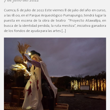
7 de julio del 2022
Cuenca, 6 de julio de 2022 Este viernes 8 de julio del año en curso,
a las 18:00, en el Parque Arqueológico Pumapungo, tendrá lugar la
puesta en escena de la obra de teatro “Proyecto Atawallpa, en
busca de la identidad perdida, la ruta mestiza”, iniciativa ganadora
de los fondos de ayuda para las artes […]