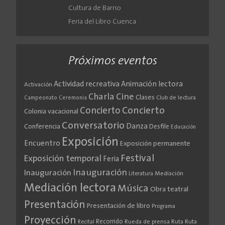
Cultura de Barrio
Feria del Libro Cuenca
Próximos eventos
Actividad recreativa
Animación lectora
Activación
Cine
Charla
Clases
Club de lectura
Campeonato
Ceremonia
Concierto
Concierto
Colonia vacacional
Conversatorio
Danza
Conferencia
Desfile
Educación
Exposición
Encuentro
Exposición permanente
Festival
Exposición temporal
Feria
Inauguración
Inauguración
Literatura
Mediación
Mediación lectora
Música
Obra teatral
Presentación
Presentación de libro
Programa
Proyección
Recorrido
Rueda de prensa
Ruta
Ruta
Recital