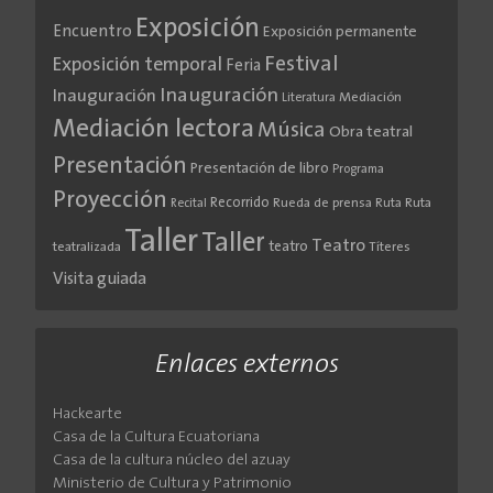
Exposición
Encuentro
Exposición permanente
Festival
Exposición temporal
Feria
Inauguración
Inauguración
Literatura
Mediación
Mediación lectora
Música
Obra teatral
Presentación
Presentación de libro
Programa
Proyección
Recorrido
Rueda de prensa
Ruta
Ruta
Recital
Taller
Taller
Teatro
teatro
teatralizada
Títeres
Visita guiada
Enlaces externos
Hackearte
Casa de la Cultura Ecuatoriana
Casa de la cultura núcleo del azuay
Ministerio de Cultura y Patrimonio