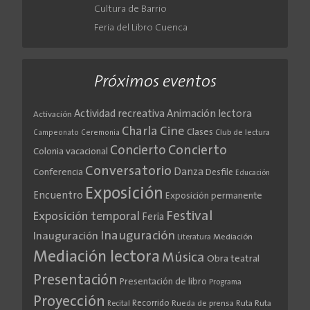
Cultura de Barrio
Feria del Libro Cuenca
Próximos eventos
Actividad recreativa
Animación lectora
Activación
Cine
Charla
Clases
Club de lectura
Campeonato
Ceremonia
Concierto
Concierto
Colonia vacacional
Conversatorio
Danza
Conferencia
Desfile
Educación
Exposición
Encuentro
Exposición permanente
Festival
Exposición temporal
Feria
Inauguración
Inauguración
Literatura
Mediación
Mediación lectora
Música
Obra teatral
Presentación
Presentación de libro
Programa
Proyección
Recorrido
Rueda de prensa
Ruta
Ruta
Recital