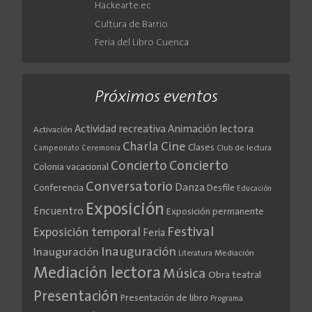
Hackearte.ec
Cultura de Barrio
Feria del Libro Cuenca
Próximos eventos
Actividad recreativa
Animación lectora
Activación
Cine
Charla
Clases
Club de lectura
Campeonato
Ceremonia
Concierto
Concierto
Colonia vacacional
Conversatorio
Danza
Conferencia
Desfile
Educación
Exposición
Encuentro
Exposición permanente
Festival
Exposición temporal
Feria
Inauguración
Inauguración
Literatura
Mediación
Mediación lectora
Música
Obra teatral
Presentación
Presentación de libro
Programa