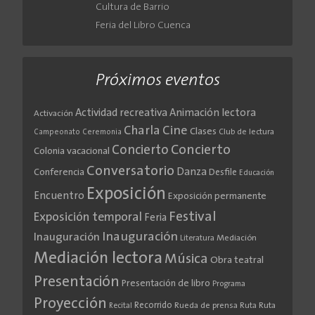
Cultura de Barrio
Feria del Libro Cuenca
Próximos eventos
Actividad recreativa
Animación lectora
Activación
Cine
Charla
Clases
Club de lectura
Campeonato
Ceremonia
Concierto
Concierto
Colonia vacacional
Conversatorio
Danza
Conferencia
Desfile
Educación
Exposición
Encuentro
Exposición permanente
Festival
Exposición temporal
Feria
Inauguración
Inauguración
Literatura
Mediación
Mediación lectora
Música
Obra teatral
Presentación
Presentación de libro
Programa
Proyección
Recorrido
Rueda de prensa
Ruta
Ruta
Recital