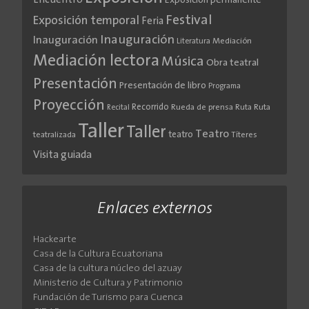
Encuentro
Exposición permanente
Festival
Exposición temporal
Feria
Inauguración
Inauguración
Literatura
Mediación
Mediación lectora
Música
Obra teatral
Presentación
Presentación de libro
Programa
Proyección
Recorrido
Rueda de prensa
Ruta
Ruta
Recital
Taller
Taller
Teatro
teatro
teatralizada
Títeres
Visita guiada
Enlaces externos
Hackearte
Casa de la Cultura Ecuatoriana
Casa de la cultura núcleo del azuay
Ministerio de Cultura y Patrimonio
Fundación de Turismo para Cuenca