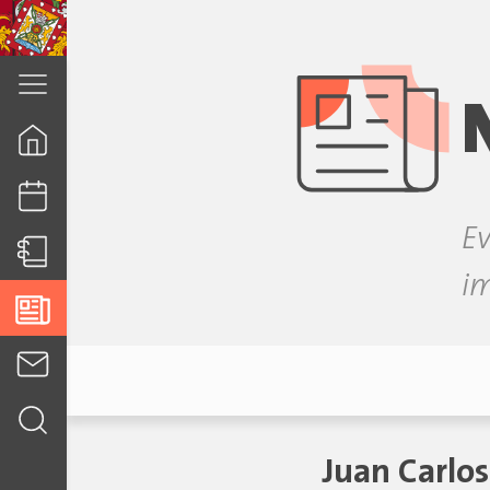
cuenca.gob.ec
Ev
i
Juan Carlo