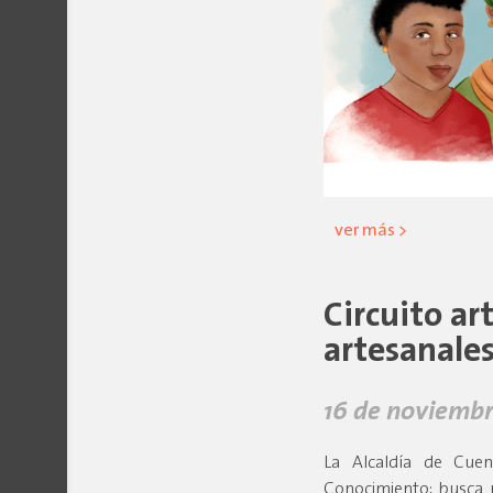
ver más >
Circuito ar
artesanale
16 de noviembr
La Alcaldía de Cuen
Conocimiento; busca 