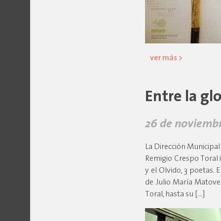
ver más >
Entre la glo
26 de noviembr
La Dirección Municipal
Remigio Crespo Toral i
y el Olvido, 3 poetas. 
de Julio María Matov
Toral, hasta su […]