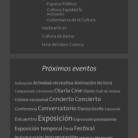
Espacio Público
Cultura, Equidad &
Inclusión
Gobernanza de la Cultura
Hackearte.ec
Cultura de Barrio
Feria del Libro Cuenca
Próximos eventos
Actividad recreativa
Animación lectora
Activación
Cine
Charla
Clases
Club de lectura
Campeonato
Ceremonia
Concierto
Concierto
Colonia vacacional
Conversatorio
Danza
Conferencia
Desfile
Educación
Exposición
Encuentro
Exposición permanente
Festival
Exposición temporal
Feria
Inauguración
Inauguración
Literatura
Mediación