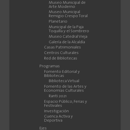
Museo Municipal de
Arte Moderno
Museo Municipal
Remigio Crespo Toral
Planetario
Municipal de la Paja
Toquilla y el Sombrero
Museo Catedral Vieja
Galería de la Alcaldía
Casas Patrimoniales
Centros Culturales
Red de Bibliotecas
Programas
Fomento Editorial y
Bibliotecas
Biblioteca Virtual
Fomento de las Artes y
Economías Culturales
Ranti 2021
Espacio Público, Ferias y
Festivales
Investigación
Cuenca Activa y
Deportiva
Ejes