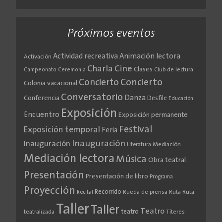
Próximos eventos
Actividad recreativa
Animación lectora
Activación
Cine
Charla
Clases
Club de lectura
Campeonato
Ceremonia
Concierto
Concierto
Colonia vacacional
Conversatorio
Danza
Conferencia
Desfile
Educación
Exposición
Encuentro
Exposición permanente
Festival
Exposición temporal
Feria
Inauguración
Inauguración
Literatura
Mediación
Mediación lectora
Música
Obra teatral
Presentación
Presentación de libro
Programa
Proyección
Recorrido
Rueda de prensa
Ruta
Ruta
Recital
Taller
Taller
Teatro
teatro
teatralizada
Títeres