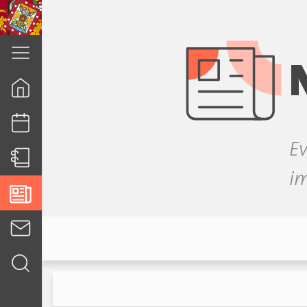
cuenca.gob.ec
Ev
i