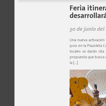
Feria itin
desarrollar
30 de junio del
Una nueva activación c
9:00 en la Plazoleta
locales se darán cit
propuesta que busca r
la […]