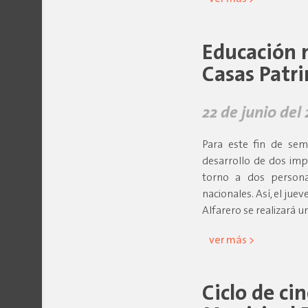
Educación 
Casas Patr
22 de junio del
Para este fin de sem
desarrollo de dos imp
torno a dos persona
nacionales. Así, el juev
Alfarero se realizará u
ver más >
Ciclo de ci